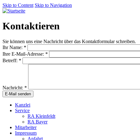
Skip to Content
Skip to Navigation
Kontaktieren
Sie können uns eine Nachricht über das Kontaktformular schreiben.
Ihr Name:
*
Ihre E-Mail-Adresse:
*
Betreff:
*
Nachricht:
*
Kanzlei
Service
RA Kleinfeldt
RA Bayer
Mitarbeiter
Impressum
Anfahrt